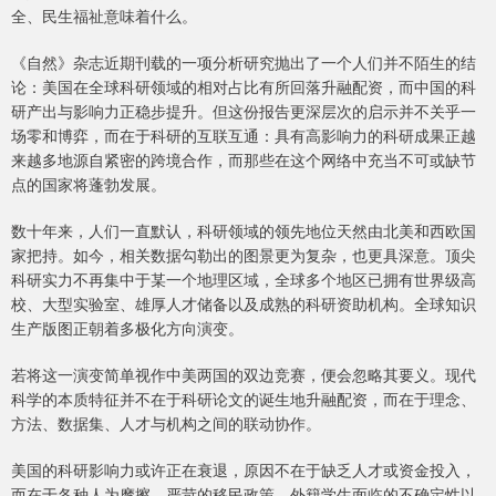
全、民生福祉意味着什么。
《自然》杂志近期刊载的一项分析研究抛出了一个人们并不陌生的结
论：美国在全球科研领域的相对占比有所回落升融配资，而中国的科
研产出与影响力正稳步提升。但这份报告更深层次的启示并不关乎一
场零和博弈，而在于科研的互联互通：具有高影响力的科研成果正越
来越多地源自紧密的跨境合作，而那些在这个网络中充当不可或缺节
点的国家将蓬勃发展。
数十年来，人们一直默认，科研领域的领先地位天然由北美和西欧国
家把持。如今，相关数据勾勒出的图景更为复杂，也更具深意。顶尖
科研实力不再集中于某一个地理区域，全球多个地区已拥有世界级高
校、大型实验室、雄厚人才储备以及成熟的科研资助机构。全球知识
生产版图正朝着多极化方向演变。
若将这一演变简单视作中美两国的双边竞赛，便会忽略其要义。现代
科学的本质特征并不在于科研论文的诞生地升融配资，而在于理念、
方法、数据集、人才与机构之间的联动协作。
美国的科研影响力或许正在衰退，原因不在于缺乏人才或资金投入，
而在于各种人为摩擦。严苛的移民政策、外籍学生面临的不确定性以