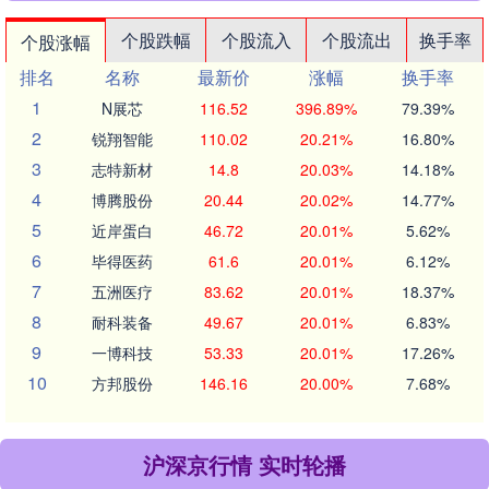
个股跌幅
个股流入
个股流出
换手率
个股涨幅
排名
名称
最新价
涨幅
换手率
1
N展芯
116.52
396.89%
79.39%
2
锐翔智能
110.02
20.21%
16.80%
3
志特新材
14.8
20.03%
14.18%
4
博腾股份
20.44
20.02%
14.77%
5
近岸蛋白
46.72
20.01%
5.62%
6
毕得医药
61.6
20.01%
6.12%
7
五洲医疗
83.62
20.01%
18.37%
8
耐科装备
49.67
20.01%
6.83%
9
一博科技
53.33
20.01%
17.26%
10
方邦股份
146.16
20.00%
7.68%
沪深京行情 实时轮播