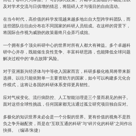
及对学术交流与日俱增的猜忌，将阻碍人才与项目的自由流动。
在当今时代，高价值的科学发现越来越多地出自大型跨学科团队，而
这些团队往往由分布在不同国家的科研人员组成。在这样的背景下，
将国际合作视为威胁的政策最终只会弄巧成拙。
一个拥有多个顶尖科研中心的世界对所有人都大有裨益。多个卓越科
研中心并存，既能催生良性竞争、丰富科研思路，也能降低全球问题
解决过程中的“单点故障”风险。
对于亚洲新兴经济体与中等收入国家而言，科研多极化格局将带来新
选择。以往只能依附单一主要资助方的国家，如今可以构建多元化合
作模式，这将让各国的科研体系变得更具韧性。
应对气候变化、流行病防控、人工智能治理是三个显而易见的例子。
面对这些全球性挑战，任何国家都无法通过孤立研究项目独自应对。
多极化的知识世界未必会是一个分裂的世界。更有价值的视角不是胜
负之争升融配资，而是在“互联互通的科研”与“碎片化的科研”之间作出
抉择。（编译/朱捷）