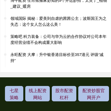
博牛配资 生肖猪搬家必知的5个开运妙招，太灵了_植物
_建议_暖房
领域国际 揭秘：爱美到自虐的茜茜公主；波斯国王为之
失态：这个女人怎么这么美！
策略吧 科力装备：公司与华为云的合作协议对公司本年
度经营业绩不会构成重大影响
永旺配资 大摩：升中银香港目标价至357港元 评级“减
持”
七星
线上配资
股市配资
配资炒股官
策略
网站
杠杆
网开户