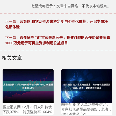
七星策略提示：文章来自网络，不代表本站观点。
上一篇：
云策略 粉状活性炭来样定制与个性化推荐，开启专属净
化新体验
下一篇：
通盈证券 *ST京蓝最新公告：拟签订战略合作协议并捐赠
1000万元用于可再生资源利用公益项目
相关文章
蜗牛配资 老人拿龙袍去鉴定，
赢金配资网 12月29日众和转债
专家却说是赝品要销毁，老者：
下跌075%，转股溢价率1664%
你知道我是谁么