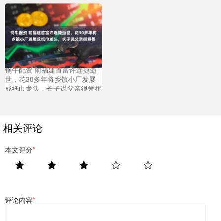
锅牛配资 前福建首富许连捷逝
世，花30多年将乡镇小厂发展
成纸巾龙头，长子说父亲很爱拼
相关评论
本文评分
*
评论内容
*