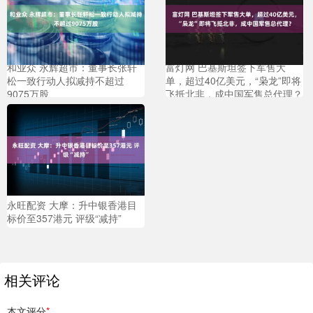
和业众 永辉超市：董事长张轩
富灯网 巴基斯坦签下军售大
松一致行动人拟减持不超过
单，超过40亿美元，“枭龙”即将
9075万股
飞抵北非，成中国军售总代理？
永旺配资 大摩：升中银香港目
标价至357港元 评级“减持”
相关评论
本文评分
*